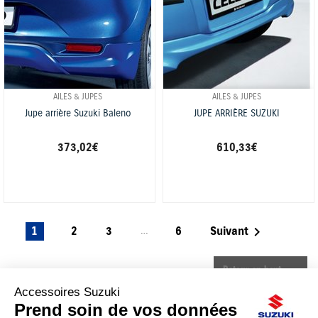
AILES & JUPES
AILES & JUPES
Jupe arrière Suzuki Baleno
JUPE ARRIÈRE SUZUKI
373,02 €
610,33 €
…

1
2
3
6
Suivant
Retour en haut
