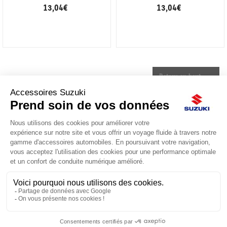
13,04 €
13,04 €
Retour en haut

ACCESSOIRES SUZUKI
Le site d'accessoires Suzuki propose des accessoires d'origine pour
équiper votre véhicule.

CONTACT & AIDE
© Groupe Legrand 2025