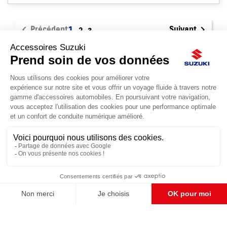


Précédent
1
Suivant
2
3
ACCESSOIRES SUZUKI
Le site d'accessoires Suzuki propose des accessoires d'origine pour
équiper votre véhicule.

CONTACT & AIDE
© Groupe Legrand 2025