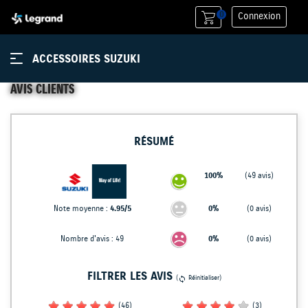
0
Connexion
ACCESSOIRES SUZUKI
AVIS CLIENTS
RÉSUMÉ
100%
(49 avis)
4.95/5
0%
Note moyenne :
(0 avis)
0%
Nombre d'avis : 49
(0 avis)
FILTRER LES AVIS
(
Réinitialiser )
sync
(46)
(3)